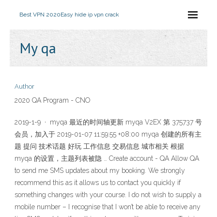
Best VPN 2020
Easy hide ip vpn crack
My qa
Author
2020 QA Program - CNO
2019-1-9 · myqa 最近的时间轴更新 myqa V2EX 第 375737 号
会员，加入于 2019-01-07 11:59:55 +08:00 myqa 创建的所有主
题 提问 技术话题 好玩 工作信息 交易信息 城市相关 根据
myqa 的设置，主题列表被隐 … Create account - QA Allow QA
to send me SMS updates about my booking. We strongly
recommend this as it allows us to contact you quickly if
something changes with your course. I do not wish to supply a
mobile number – I recognise that I won’t be able to receive any